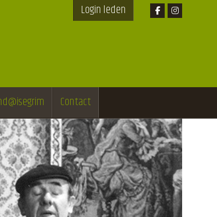
Login leden
end@isegrim
Contact