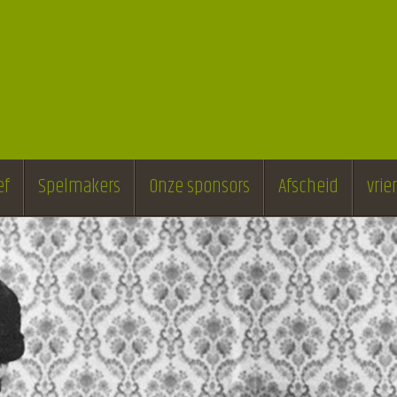
ef
Spelmakers
Onze sponsors
Afscheid
vri