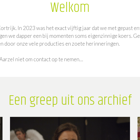
Welkom
ortrijk. In 2023 was het exact vijftig jaar dat we met gepast 
lgen we dapper een bij momenten soms eigenzinnige koers. G
ren door onze vele producties en zoete herinneringen.
 Aarzel niet om contact op te nemen…
Een greep uit ons archief