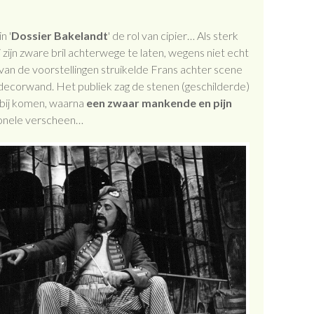
n '
Dossier Bakelandt
' de rol van cipier… Als sterk
j zijn zware bril achterwege te laten, wegens niet echt
van de voorstellingen struikelde Frans achter scene
n decorwand. Het publiek zag de stenen (geschilderde)
rbij komen, waarna
een zwaar mankende en pijn
onele verscheen…