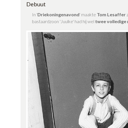
Debuut
In '
Driekoningenavond
' maakte
Tom Lesaffer
z
bastaardzoon 'Juulke' had hij wel
twee volledige 