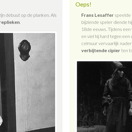
Oeps!
ijn debuut op de planken. Als
Frans Lesaffer
speelde i
replieken
.
bijziende speler diende hi
18de eeuws. Tijdens een 
en viel hij hard tegen ee
celmuur vervaarlijk nade
verbijtende cipier
ten t