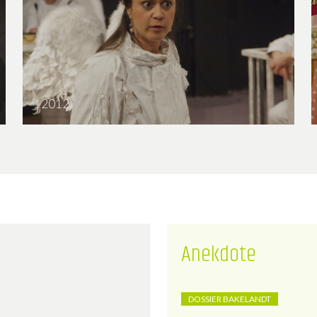
2012
De zevende zonde
Anekdote
DOSSIER BAKELANDT