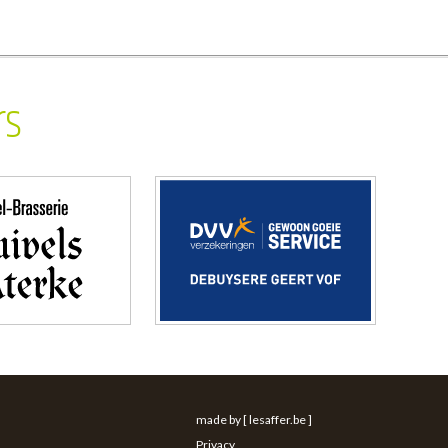
rs
made by [ lesaffer.be ]
Privacy