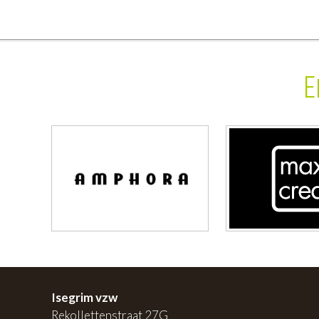
E
Isegrim vzw
Rekollettenstraat 27G