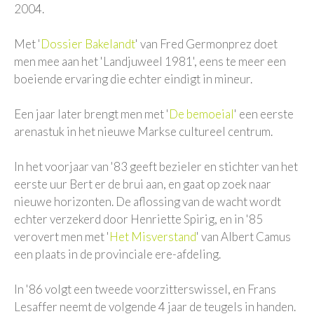
2004.
Met '
Dossier Bakelandt
' van Fred Germonprez doet
men mee aan het 'Landjuweel 1981', eens te meer een
boeiende ervaring die echter eindigt in mineur.
Een jaar later brengt men met '
De bemoeial
' een eerste
arenastuk in het nieuwe Markse cultureel centrum.
In het voorjaar van '83 geeft bezieler en stichter van het
eerste uur Bert er de brui aan, en gaat op zoek naar
nieuwe horizonten. De aflossing van de wacht wordt
echter verzekerd door Henriette Spirig, en in '85
verovert men met '
Het Misverstand
' van Albert Camus
een plaats in de provinciale ere-afdeling.
In '86 volgt een tweede voorzitterswissel, en Frans
Lesaffer neemt de volgende 4 jaar de teugels in handen.