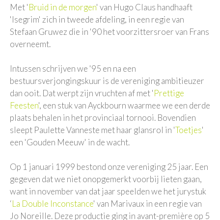
Met '
Bruid in de morgen
' van Hugo Claus handhaaft
'Isegrim' zich in tweede afdeling, in een regie van
Stefaan Gruwez die in '90 het voorzittersroer van Frans
overneemt.
Intussen schrijven we '95 en na een
bestuursverjongingskuur is de vereniging ambitieuzer
dan ooit. Dat werpt zijn vruchten af met '
Prettige
Feesten
', een stuk van Ayckbourn waarmee we een derde
plaats behalen in het provinciaal tornooi. Bovendien
sleept Paulette Vanneste met haar glansrol in '
Toetjes
'
een 'Gouden Meeuw' in de wacht.
Op 1 januari 1999 bestond onze vereniging 25 jaar. Een
gegeven dat we niet onopgemerkt voorbij lieten gaan,
want in november van dat jaar speelden we het jurystuk
‘
La Double Inconstance
' van Marivaux in een regie van
Jo Noreille. Deze productie ging in avant-première op 5