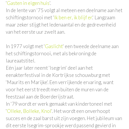
'
Gasten in eigen huis
'.
In de lente van '75 volgt al meteen een deelname aan het
schiftingstornooi met '
Ik ben er, ik blijf er
.' Langzaam
maar zeker stijgt het ledenaantal en de gedrevenheid
van het eerste uur zwelt aan.
In 1977 volgt met '
Gaslicht
' een tweede deelname aan
het schiftingstornooi, met als bekroning de
laureaatstitel.
Eén jaar later neemt 'Isegrim' deel aan het
eenakterfestival in de Kortrijkse schouwburg met
'Maurits en Marijke'. Een verrijkende ervaring, want
voor het eerst treedt men buiten de muren van de
feestzaal aan de Boerderijstraat.
In '79 wordt er werk gemaakt van kindertoneel met
'
Olleke, Bolleke, Knol
'. Het wordt een onverhoopt
succes en de zaal barst uit zijn voegen. Het jubileum van
dit eerste Isegrim-sprookje werd passend gevierd in