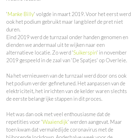
'
Manke Billy
' volgde in maart 2019. Voor het eerst werd
ook het podium gebruikt maar lang bleef de pret niet
duren.
Eind 2019 werd de turnzaal onder handen genomen en
dienden we andermaal uit te wijken naar een
alternatieve locatie. Zo werd '
Suikerspin
' in november
2019 gespeeld in de zaal van 'De Spatjes' op Overleie.
Na het vernieuwen van de turnzaal werd door ons ook
het podium verder gefinetuned. Het aanpassen van de
elektriciteit, het inrichten van de kelder waren slechts
de eerste belangrijke stappen in dit proces.
Het was dan ook met veel enthousiasme dat de
repetities voor '
Waaiendijk
' werden aangevat. Maar
toen kwam dat vermaledijde coronavirus met de
bijhorende lockdown. Anderhalve week voor de