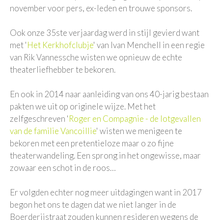
november voor pers, ex-leden en trouwe sponsors.
Ook onze 35ste verjaardag werd in stijl gevierd want
met '
Het Kerkhofclubje
' van Ivan Menchell in een regie
van Rik Vannessche wisten we opnieuw de echte
theaterliefhebber te bekoren.
En ook in 2014 naar aanleiding van ons 40-jarig bestaan
pakten we uit op originele wijze. Met het
zelfgeschreven '
Roger en Compagnie - de lotgevallen
van de familie Vancoillie
' wisten we menigeen te
bekoren met een pretentieloze maar o zo fijne
theaterwandeling. Een sprong in het ongewisse, maar
zowaar een schot in de roos…
Er volgden echter nog meer uitdagingen want in 2017
begon het ons te dagen dat we niet langer in de
Boerderijstraat zouden kunnen resideren wegens de