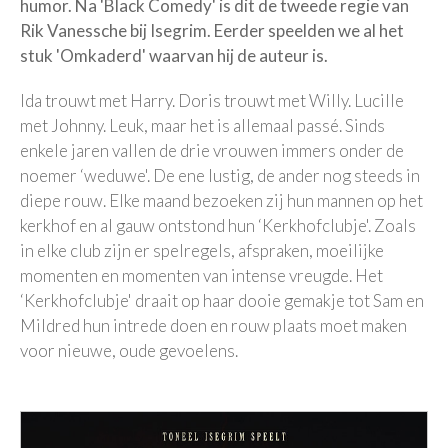
humor. Na 'Black Comedy' is dit de tweede regie van
Rik Vanessche bij Isegrim. Eerder speelden we al het
stuk 'Omkaderd' waarvan hij de auteur is.
Ida trouwt met Harry. Doris trouwt met Willy. Lucille
met Johnny. Leuk, maar het is allemaal passé. Sinds
enkele jaren vallen de drie vrouwen immers onder de
noemer ‘weduwe'. De ene lustig, de ander nog steeds in
diepe rouw. Elke maand bezoeken zij hun mannen op het
kerkhof en al gauw ontstond hun ‘Kerkhofclubje'. Zoals
in elke club zijn er spelregels, afspraken, moeilijke
momenten en momenten van intense vreugde. Het
‘Kerkhofclubje' draait op haar dooie gemakje tot Sam en
Mildred hun intrede doen en rouw plaats moet maken
voor nieuwe, oude gevoelens.