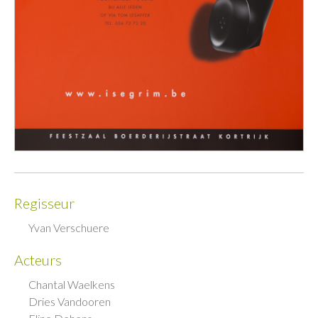
Regisseur
Yvan Verschuere
Acteurs
Chantal Waelkens
Dries Vandooren