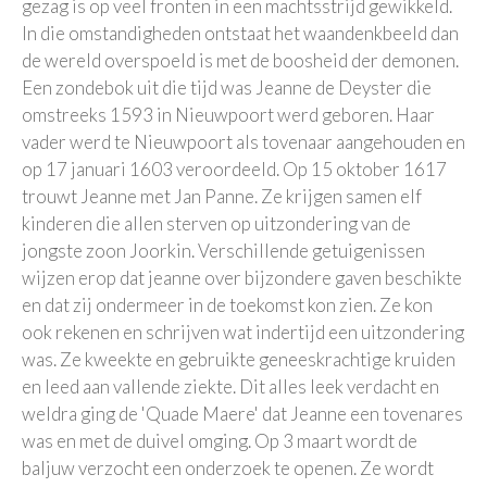
gezag is op veel fronten in een machtsstrijd gewikkeld.
In die omstandigheden ontstaat het waandenkbeeld dan
de wereld overspoeld is met de boosheid der demonen.
Een zondebok uit die tijd was Jeanne de Deyster die
omstreeks 1593 in Nieuwpoort werd geboren. Haar
vader werd te Nieuwpoort als tovenaar aangehouden en
op 17 januari 1603 veroordeeld. Op 15 oktober 1617
trouwt Jeanne met Jan Panne. Ze krijgen samen elf
kinderen die allen sterven op uitzondering van de
jongste zoon Joorkin. Verschillende getuigenissen
wijzen erop dat jeanne over bijzondere gaven beschikte
en dat zij ondermeer in de toekomst kon zien. Ze kon
ook rekenen en schrijven wat indertijd een uitzondering
was. Ze kweekte en gebruikte geneeskrachtige kruiden
en leed aan vallende ziekte. Dit alles leek verdacht en
weldra ging de 'Quade Maere' dat Jeanne een tovenares
was en met de duivel omging. Op 3 maart wordt de
baljuw verzocht een onderzoek te openen. Ze wordt