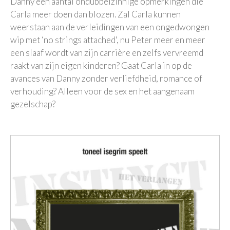
Danny een aantal ondubbelzinnige opmerkingen die
Carla meer doen dan blozen. Zal Carla kunnen
weerstaan aan de verleidingen van een ongedwongen
wip met ‘no strings attached', nu Peter meer en meer
een slaaf wordt van zijn carrière en zelfs vervreemd
raakt van zijn eigen kinderen? Gaat Carla in op de
avances van Danny zonder verliefdheid, romance of
verhouding? Alleen voor de sex en het aangenaam
gezelschap?