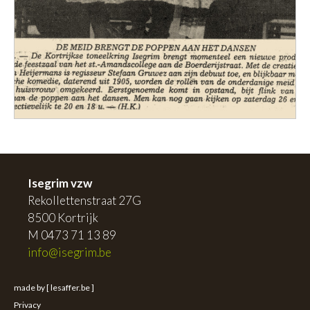
Isegrim vzw
Rekollettenstraat 27G
8500 Kortrijk
M 0473 71 13 89
info@isegrim.be
made by [ lesaffer.be ]
Privacy