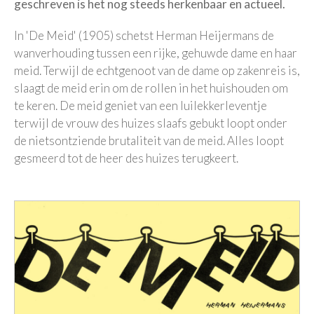
geschreven is het nog steeds herkenbaar en actueel.
In 'De Meid' (1905) schetst Herman Heijermans de
wanverhouding tussen een rijke, gehuwde dame en haar
meid. Terwijl de echtgenoot van de dame op zakenreis is,
slaagt de meid erin om de rollen in het huishouden om
te keren. De meid geniet van een luilekkerleventje
terwijl de vrouw des huizes slaafs gebukt loopt onder
de nietsontziende brutaliteit van de meid. Alles loopt
gesmeerd tot de heer des huizes terugkeert.