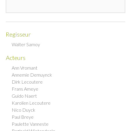
Regisseur
Walter Samoy
Acteurs
Ann Vromant
Annemie Demuynck
Dirk Lecoutere
Frans Ameye
Guido Naert
Karolien Lecoutere
Nico Duyck
Paul Breye
Paulette Vanneste
Reginald Wietendaele