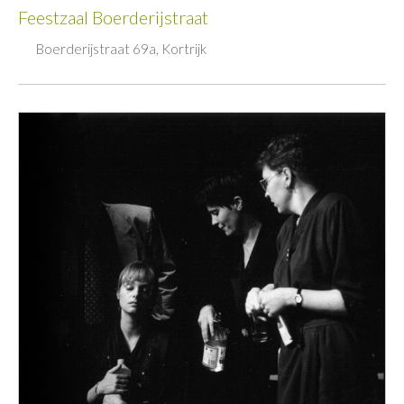
Feestzaal Boerderijstraat
Boerderijstraat 69a, Kortrijk