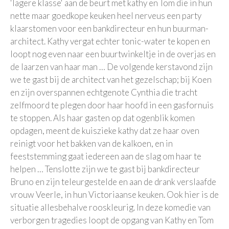
'lagere klasse' aan de beurt met kathy en Tom die in hun
nette maar goedkope keuken heel nerveus een party
klaarstomen voor een bankdirecteur en hun buurman-
architect. Kathy vergat echter tonic-water te kopen en
loopt nog even naar een buurtwinkeltje in de overjas en
de laarzen van haar man … De volgende kerstavond zijn
we te gast bij de architect van het gezelschap; bij Koen
en zijn overspannen echtgenote Cynthia die tracht
zelfmoord te plegen door haar hoofd in een gasfornuis
te stoppen. Als haar gasten op dat ogenblik komen
opdagen, meent de kuiszieke kathy dat ze haar oven
reinigt voor het bakken van de kalkoen, en in
feeststemming gaat iedereen aan de slag om haar te
helpen … Tenslotte zijn we te gast bij bankdirecteur
Bruno en zijn teleurgestelde en aan de drank verslaafde
vrouw Veerle, in hun Victoriaanse keuken. Ook hier is de
situatie allesbehalve rooskleurig. In deze komedie van
verborgen tragedies loopt de opgang van Kathy en Tom