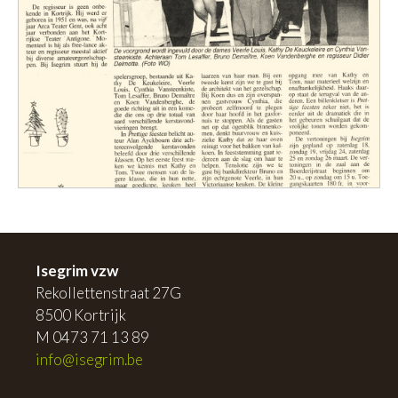
Isegrim vzw
Rekollettenstraat 27G
8500 Kortrijk
M 0473 71 13 89
info@isegrim.be