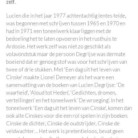
zelf.
Lucien die in het jaar 1977 achtentachtig lentes telde,
was begonnen met schrijven tussen 1965 en 1970 en
had in 1971 een toneelwerk klaarliggen met de
bedoeling het te laten opvoeren in het rusthuis te
Ardooie. Het werk zelf was niet zo geschikt als
volavondstuk maar de persoon Degrijse was dermate
boeiend dat er genoeg stof was voor het schrijven van
twee of drie stukken. Met 'Een dag uit het leven van
Cinske' maakte Lionel Demeyer als het ware een
samenvatting van de boeken van Lucien Degrijse: 'De
waarheid', 'Aloud tot Heden', 'Gedichten, dromen,
vertellingen' en het toneelwerk 'De wroeging'. In het
toneelwerk 'Een dag uit het leven van Cinske', komen dan
ook alle Cinskes voor die een rol spelen in zijn boeken.
Cinske de dichter, Cinske de oudstrijder, Cinske de
veldwachter… Het werk is pretentieloos, bevat geen