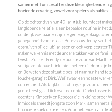
samen met Tom Lesaffer deze kleurrijke bende in 
boeiende ervaring, zowel voor spelers als publiek…
Op de ochtend van hun 40-jarig jubileumfeest maken
langlopende relatie is een bepaalde routine in het d
duidelijk voelbaar en zijn de geniepige plaagstoten
genegenheid voor elkaar. Buurvrouw Jenny, van het 
opsnuiven bij de jubilarissen en ook verpleegster 
maken we kennis met de andere takken van de famili
feest… Zo is er Freddy, de oudste zoon van Martha 
sullige ambtenaar blinkt niet meteen uit door zijn 
en Bo weten deze situatie beslist naar hun hand te
louche-garagist Dirk. Weliswaar een noeste werker
correctheid. Als blijkt dat Johnny, zijn zoon uit een
grote feest gaat Dirk over de rooie. Ondertussen i
dochters Kimberly en Rebecca die in kleine broer W
Inmiddels smeedt jongste zoon Mark, samen met zij
financiële koek op te eisen. Voor het leiden van de