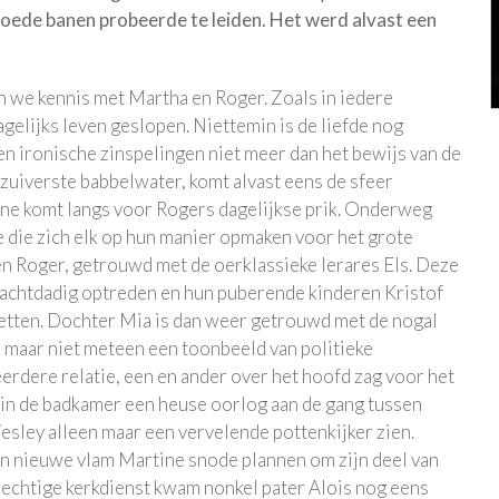
goede banen probeerde te leiden. Het werd alvast een
 we kennis met Martha en Roger. Zoals in iedere
agelijks leven geslopen. Niettemin is de liefde nog
 en ironische zinspelingen niet meer dan het bewijs van de
zuiverste babbelwater, komt alvast eens de sfeer
Tine komt langs voor Rogers dagelijkse prik. Onderweg
e die zich elk op hun manier opmaken voor het grote
en Roger, getrouwd met de oerklassieke lerares Els. Deze
krachtdadig optreden en hun puberende kinderen Kristof
 zetten. Dochter Mia is dan weer getrouwd met de nogal
 maar niet meteen een toonbeeld van politieke
 eerdere relatie, een en ander over het hoofd zag voor het
s in de badkamer een heuse oorlog aan de gang tussen
esley alleen maar een vervelende pottenkijker zien.
n nieuwe vlam Martine snode plannen om zijn deel van
 plechtige kerkdienst kwam nonkel pater Alois nog eens