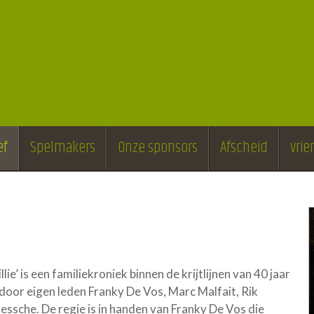
ef
Spelmakers
Onze sponsors
Afscheid
vri
e
lie’ is een familiekroniek binnen de krijtlijnen van 40 jaar
oor eigen leden Franky De Vos, Marc Malfait, Rik
essche. De regie is in handen van Franky De Vos die