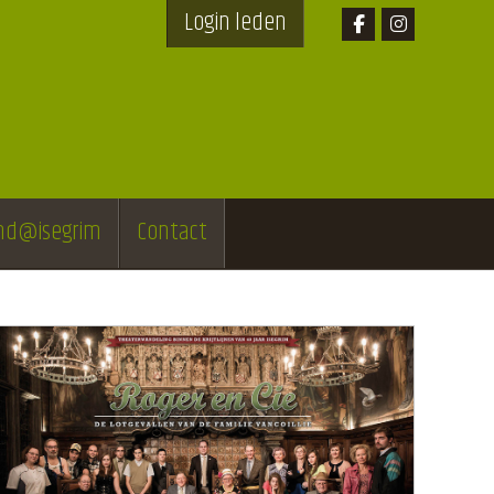
Login leden
end@isegrim
Contact