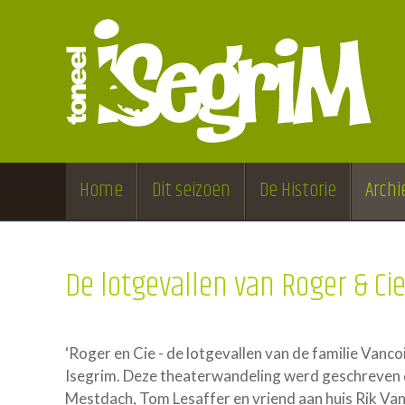
Home
Dit seizoen
De Historie
Archi
De lotgevallen van Roger & Ci
‘Roger en Cie - de lotgevallen van de familie Vancoil
Isegrim. Deze theaterwandeling werd geschreven d
Mestdach, Tom Lesaffer en vriend aan huis Rik Van