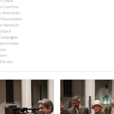
e Duyck
u Courtens
e Ameryckx
k Masschelein
te Vanneste
stdach
Compagnie
Verschelde
yns
eert
 De Vos