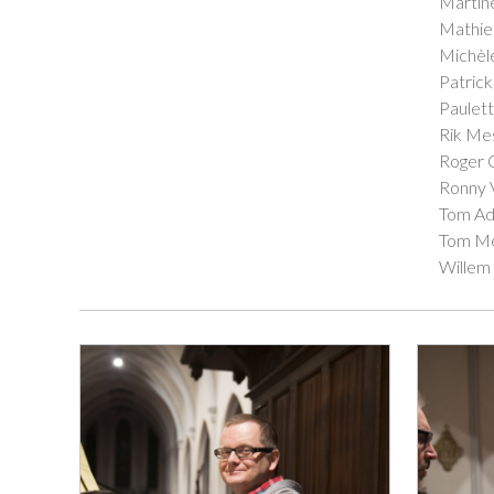
Martin
Mathie
Michèl
Patric
Paulet
Rik Me
Roger 
Ronny 
Tom Ad
Tom M
Willem