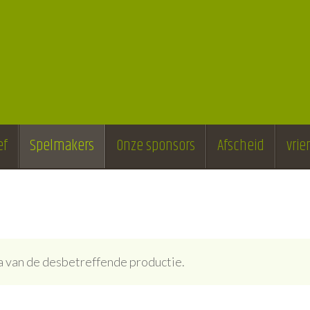
ef
Spelmakers
Onze sponsors
Afscheid
vri
ina van de desbetreffende productie.