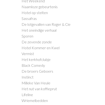
Het Weekend
Naamloze gebeurtenis
Hotel op stelten
Sassafras
De lotgevallen van Roger & Cie
Het oneindige verhaal
Sporen
De zevende zonde
Hotel Kommer en Kwel
Vermist
Het kerkhofclubje
Black Comedy
De broers Geboers
Instinct
Milleke Van Heule
Het nut van koffieprut
Lifeline
Wriemelbedden