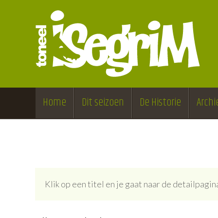
Home
Dit seizoen
De Historie
Archi
Klik op een titel en je gaat naar de detailpag