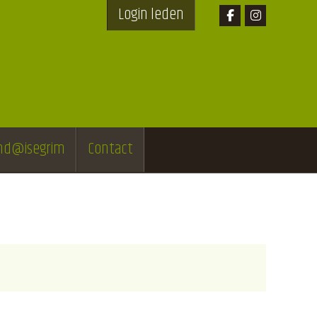
Login leden
end@isegrim
Contact