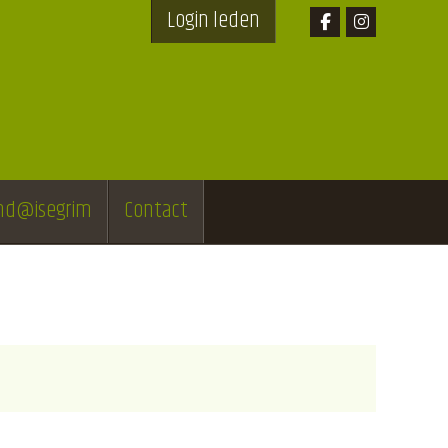
Login leden
end@isegrim
Contact