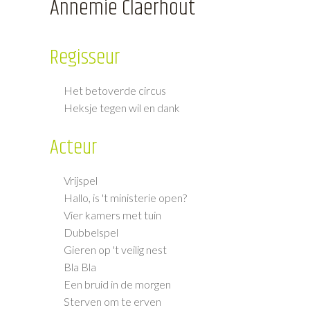
Annemie Claerhout
Regisseur
Het betoverde circus
Heksje tegen wil en dank
Acteur
Vrijspel
Hallo, is 't ministerie open?
Vier kamers met tuin
Dubbelspel
Gieren op 't veilig nest
Bla Bla
Een bruid in de morgen
Sterven om te erven