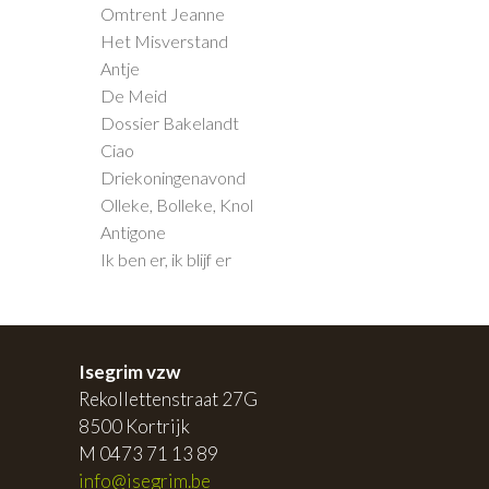
Omtrent Jeanne
Het Misverstand
Antje
De Meid
Dossier Bakelandt
Ciao
Driekoningenavond
Olleke, Bolleke, Knol
Antigone
Ik ben er, ik blijf er
Isegrim vzw
Rekollettenstraat 27G
8500 Kortrijk
M 0473 71 13 89
info@isegrim.be