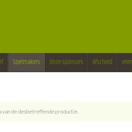
ef
Spelmakers
Onze sponsors
Afscheid
vri
ina van de desbetreffende productie.