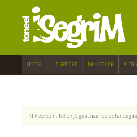
Home
Dit seizoen
De Historie
Archi
Klik op een titel en je gaat naar de detailpag