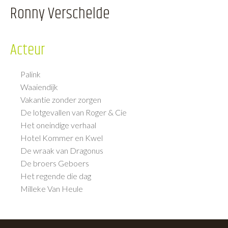
Ronny Verschelde
Acteur
Palink
Waaiendijk
Vakantie zonder zorgen
De lotgevallen van Roger & Cie
Het oneindige verhaal
Hotel Kommer en Kwel
De wraak van Dragonus
De broers Geboers
Het regende die dag
Milleke Van Heule