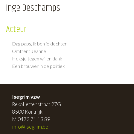
Inge Deschamps
Acteur
Dag paps, ik ben je dochter
Omtrent Jeanne
Heksje tegen wil en dank
Een brouwer in de politiek
Isegrim vzw
Rekollettenstraat 27G
8500 Kortrijk
M 0473 71 13 89
info@isegrim.be