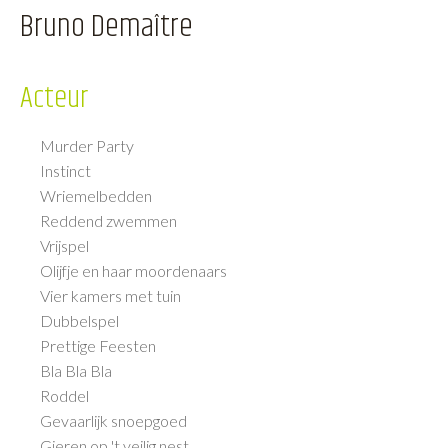
Bruno Demaître
Acteur
Murder Party
Instinct
Wriemelbedden
Reddend zwemmen
Vrijspel
Olijfje en haar moordenaars
Vier kamers met tuin
Dubbelspel
Prettige Feesten
Bla Bla Bla
Roddel
Gevaarlijk snoepgoed
Gieren op 't veilig nest