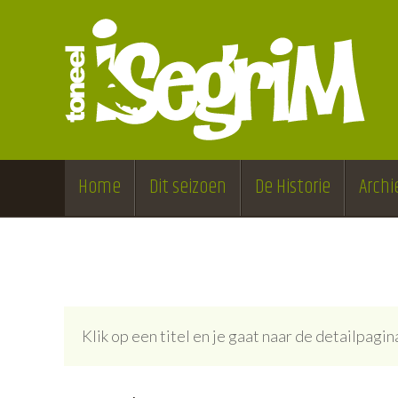
Home
Dit seizoen
De Historie
Archi
Klik op een titel en je gaat naar de detailpag