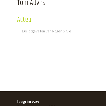
Tom Adyns
Acteur
De lotgevallen van Roger & Cie
Isegrim vzw