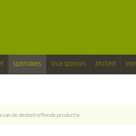
ef
Spelmakers
Onze sponsors
Afscheid
vri
ina van de desbetreffende productie.