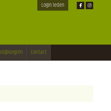
Login leden
end@isegrim
Contact