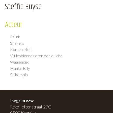
Steffie Buyse
Acteur
Palink
Shakers
Komen eten!
Vijf lesbiennes eten een quiche
Waaiendijk
Manke Billy
Suikerspin
Isegrim vzw
Rekollettenstraat 27G