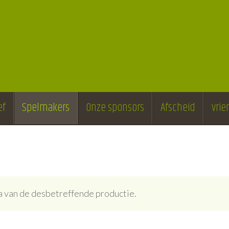
ef
Spelmakers
Onze sponsors
Afscheid
vri
ina van de desbetreffende productie.