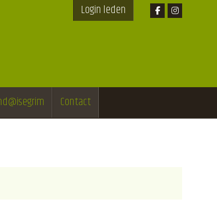
Login leden
end@isegrim
Contact