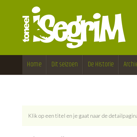
Home
Dit seizoen
De Historie
Archi
Klik op een titel en je gaat naar de detailpag