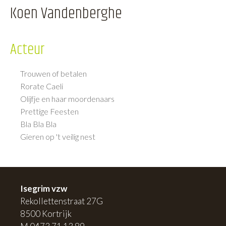
Koen Vandenberghe
Acteur
Trouwen of betalen
Rorate Caeli
Olijfje en haar moordenaars
Prettige Feesten
Bla Bla Bla
Gieren op 't veilig nest
Isegrim vzw
Rekollettenstraat 27G
8500 Kortrijk