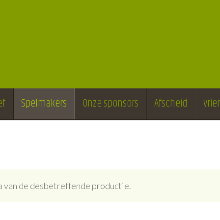
ef
Spelmakers
Onze sponsors
Afscheid
vri
ina van de desbetreffende productie.