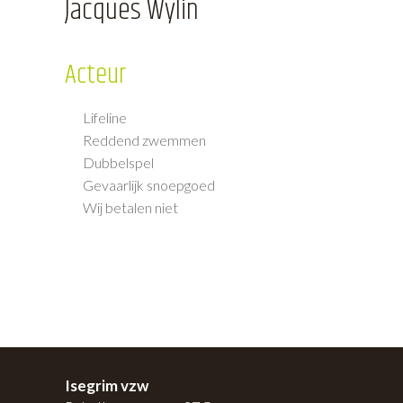
Jacques Wylin
Acteur
Lifeline
Reddend zwemmen
Dubbelspel
Gevaarlijk snoepgoed
Wij betalen niet
Isegrim vzw