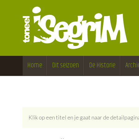
Home
Dit seizoen
De Historie
Archi
Klik op een titel en je gaat naar de detailpag