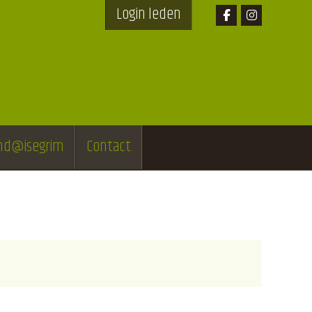
Login leden
end@isegrim
Contact