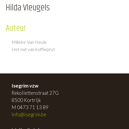
Hilda Vleugels
Auteur
Milleke Van Heule
Het nut van koffieprut
Isegrim vzw
Rekollettenstraat 27G
8500 Kortrijk
M 0473 71 13 89
info@isegrim.be