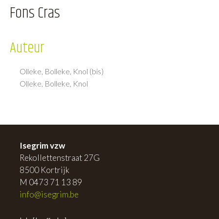
Fons Cras
Auteur
Olleke, Bolleke, Knol (bis)
Olleke, Bolleke, Knol
Isegrim vzw
Rekollettenstraat 27G
8500 Kortrijk
M 0473 71 13 89
info@isegrim.be