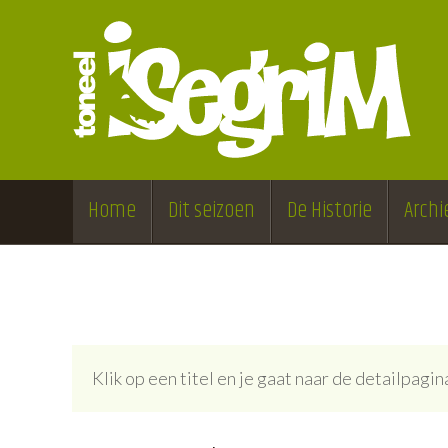
Home
Dit seizoen
De Historie
Archi
Klik op een titel en je gaat naar de detailpag