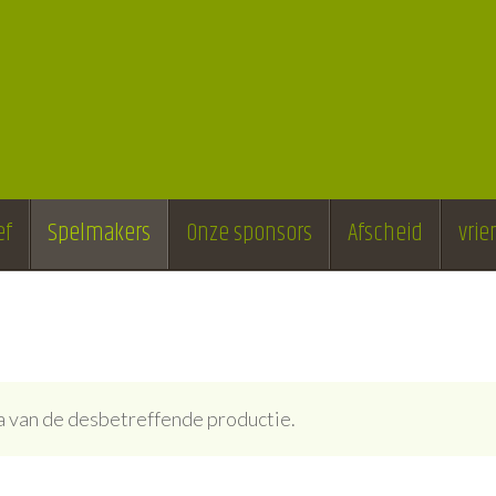
ef
Spelmakers
Onze sponsors
Afscheid
vri
ina van de desbetreffende productie.