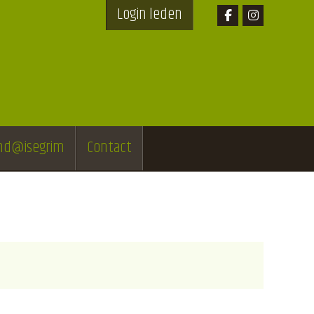
Login leden
end@isegrim
Contact