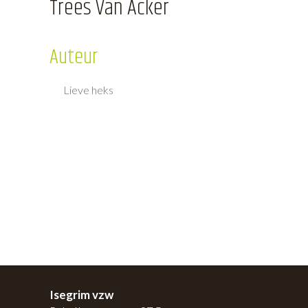
Trees Van Acker
Auteur
Lieve heks
Isegrim vzw