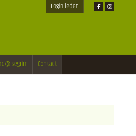
Login leden
end@isegrim
Contact