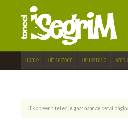
Home
Dit seizoen
De Historie
Archi
Klik op een titel en je gaat naar de detailpag