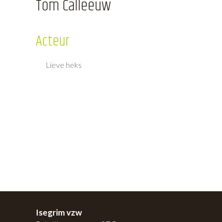
Tom Calleeuw
Acteur
Lieve heks
Isegrim vzw