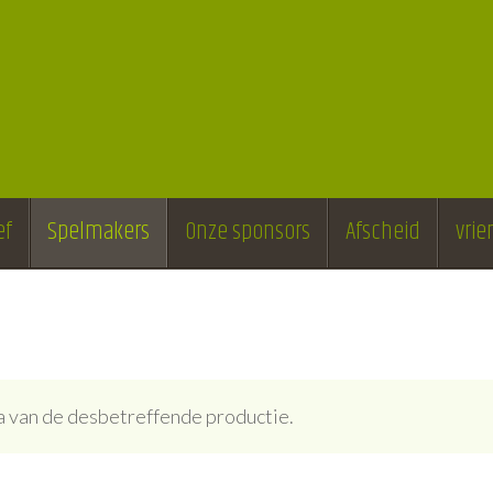
ef
Spelmakers
Onze sponsors
Afscheid
vri
ina van de desbetreffende productie.