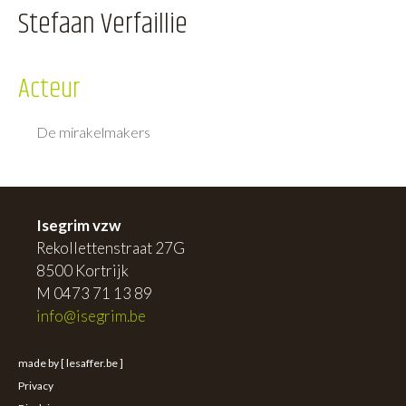
Stefaan Verfaillie
Acteur
De mirakelmakers
Isegrim vzw
Rekollettenstraat 27G
8500 Kortrijk
M 0473 71 13 89
info@isegrim.be
made by [ lesaffer.be ]
Privacy