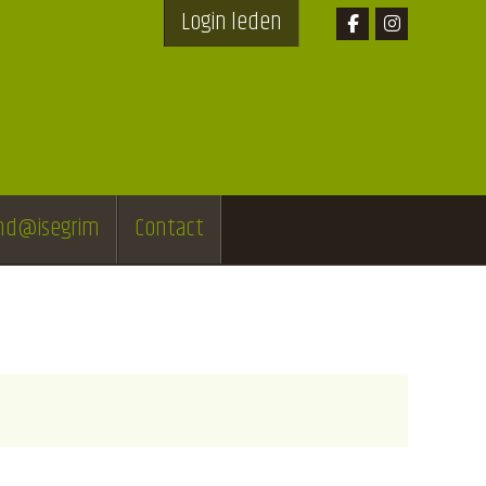
Login leden
end@isegrim
Contact