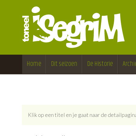
Home
Dit seizoen
De Historie
Archi
Klik op een titel en je gaat naar de detailpag