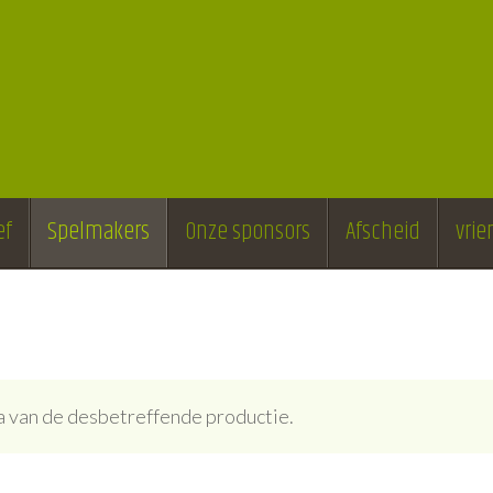
ef
Spelmakers
Onze sponsors
Afscheid
vri
ina van de desbetreffende productie.