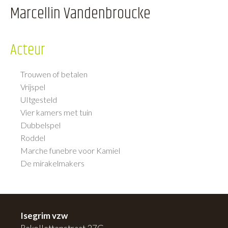
Marcellin Vandenbroucke
Acteur
Trouwen of betalen
Vrijspel
UItgesteld
Vier kamers met tuin
Dubbelspel
Roddel
Marche funebre voor Kamiel
De mirakelmakers
Isegrim vzw