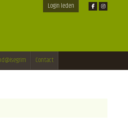
Login leden
end@isegrim
Contact