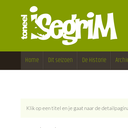
Home
Dit seizoen
De Historie
Archi
Klik op een titel en je gaat naar de detailpag