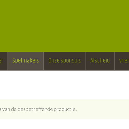
ef
Spelmakers
Onze sponsors
Afscheid
vri
ina van de desbetreffende productie.