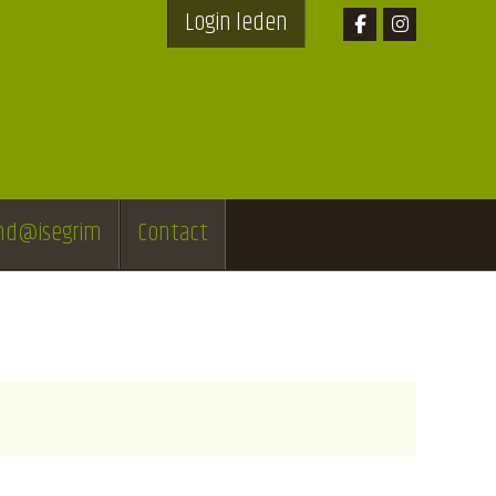
Login leden
end@isegrim
Contact