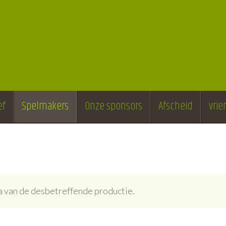
ef
Spelmakers
Onze sponsors
Afscheid
vri
ina van de desbetreffende productie.