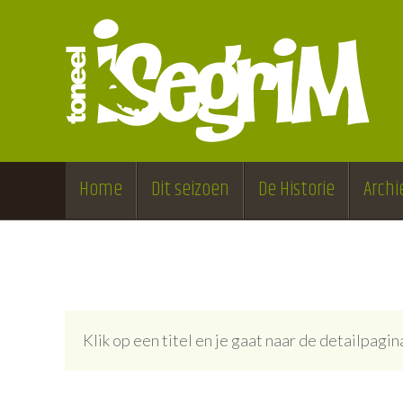
Home
Dit seizoen
De Historie
Archi
Klik op een titel en je gaat naar de detailpag