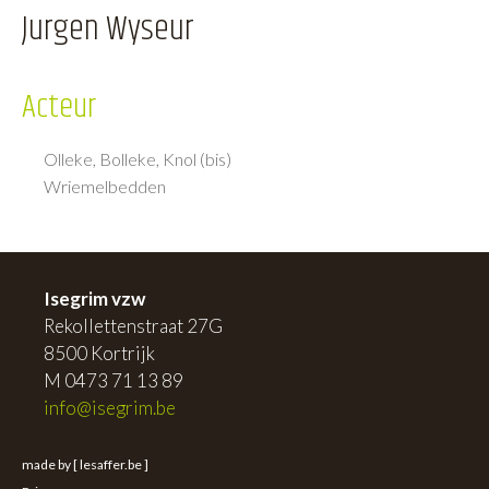
Jurgen Wyseur
Acteur
Olleke, Bolleke, Knol (bis)
Wriemelbedden
Isegrim vzw
Rekollettenstraat 27G
8500 Kortrijk
M 0473 71 13 89
info@isegrim.be
made by [ lesaffer.be ]