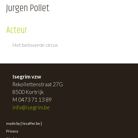
Jurgen Pollet
Acteur
Het betoverde circus
Isegrim vzw
Rekollettenstraat 27G
8500 Kortrijk
M 0473 71 13 89
info@isegrim.be
made by [ lesaffer.be ]
Privacy