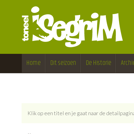
Home
Dit seizoen
De Historie
Archi
Klik op een titel en je gaat naar de detailpag