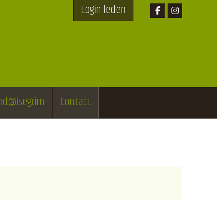
Login leden
end@isegrim
Contact