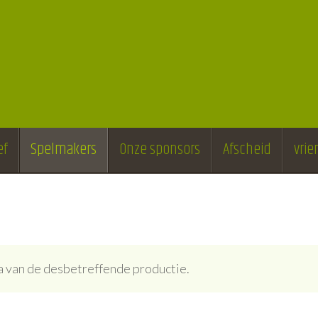
ef
Spelmakers
Onze sponsors
Afscheid
vri
ina van de desbetreffende productie.