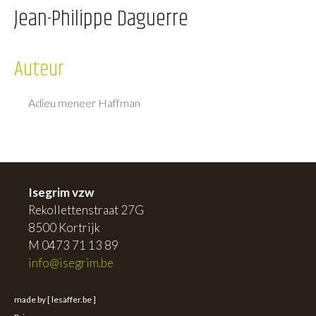
Jean-Philippe Daguerre
Auteur
Adieu meneer Haffman
Isegrim vzw
Rekollettenstraat 27G
8500 Kortrijk
M 0473 71 13 89
info@isegrim.be
made by [ lesaffer.be ]