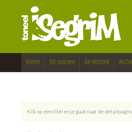
Home
Dit seizoen
De Historie
Archi
Klik op een titel en je gaat naar de detailpag