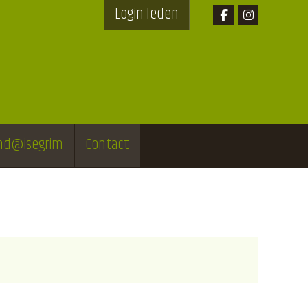
Login leden
end@isegrim
Contact