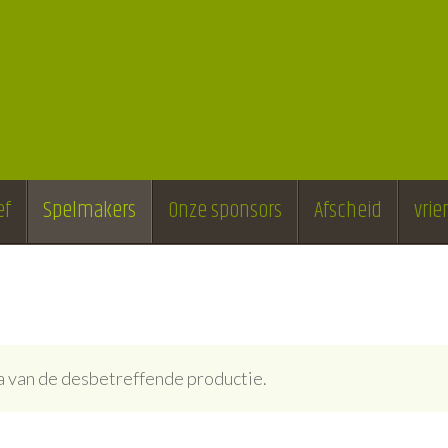
ef
Spelmakers
Onze sponsors
Afscheid
vri
ina van de desbetreffende productie.