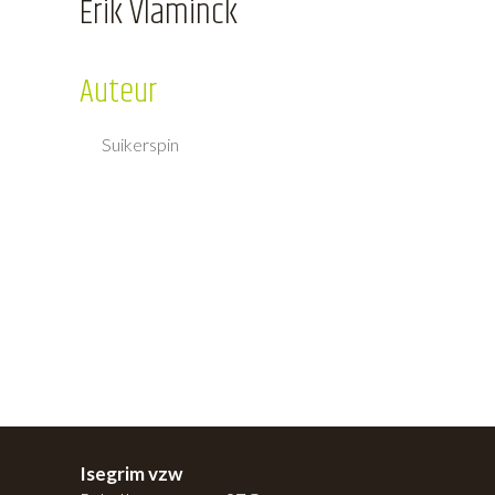
Erik Vlaminck
Auteur
Suikerspin
Isegrim vzw