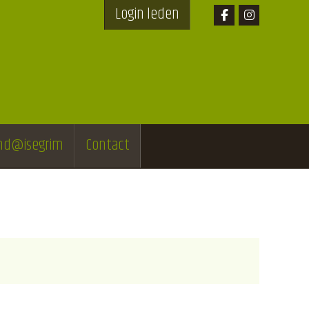
Login leden
end@isegrim
Contact