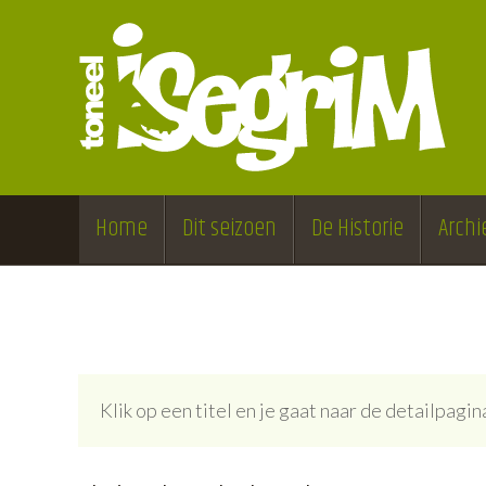
Home
Dit seizoen
De Historie
Archi
Klik op een titel en je gaat naar de detailpag