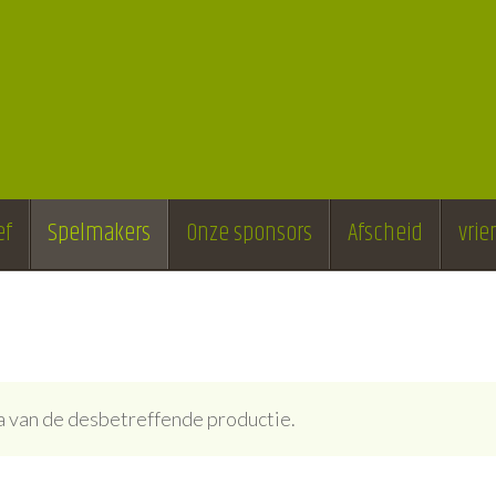
ef
Spelmakers
Onze sponsors
Afscheid
vri
ina van de desbetreffende productie.