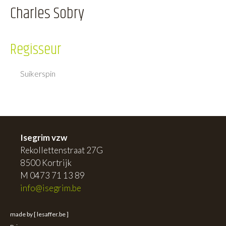
Charles Sobry
Regisseur
Suikerspin
Isegrim vzw
Rekollettenstraat 27G
8500 Kortrijk
M 0473 71 13 89
info@isegrim.be
made by [ lesaffer.be ]