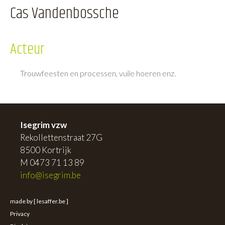
Cas Vandenbossche
Acteur
Trouwfeesten en processen, vuile hoeren enz.
Isegrim vzw
Rekollettenstraat 27G
8500 Kortrijk
M 0473 71 13 89
info@isegrim.be
made by [ lesaffer.be ]
Privacy