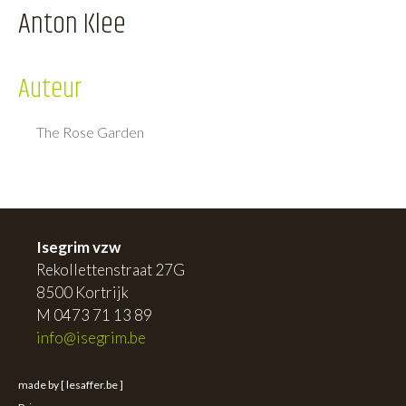
Anton Klee
Auteur
The Rose Garden
Isegrim vzw
Rekollettenstraat 27G
8500 Kortrijk
M 0473 71 13 89
info@isegrim.be
made by [ lesaffer.be ]