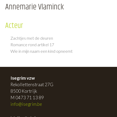
Annemarie Vlaminck
Acteur
Zachtjes met de deuren
Romance rond artikel 17
Wie in mijn naam een kind opneemt
Isegrim vzw
Rekollettenstraat 27G
8500 Kortrijk
M 0473 71 13 89
info@isegrim.be