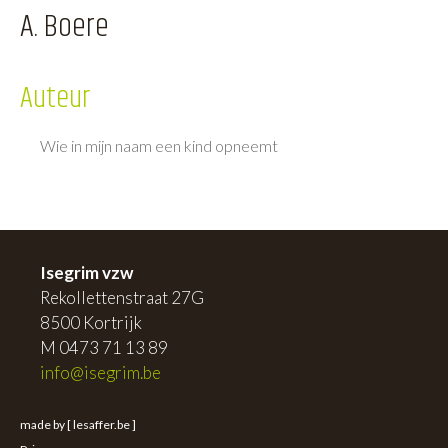
A. Boere
Auteur
Wie in mijn naam een kind opneemt
Isegrim vzw
Rekollettenstraat 27G
8500 Kortrijk
M 0473 71 13 89
info@isegrim.be
made by [ lesaffer.be ]